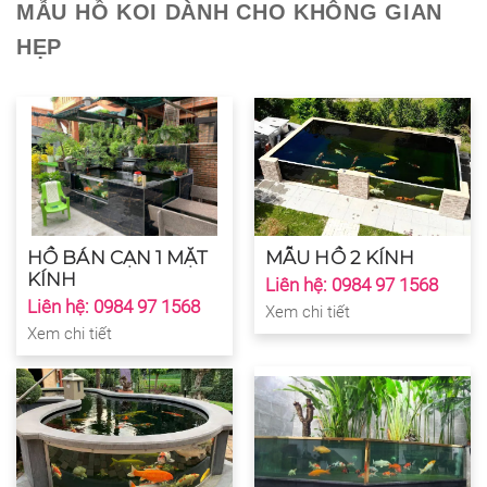
MẪU HỒ KOI DÀNH CHO KHÔNG GIAN
HẸP
HỒ BÁN CẠN 1 MẶT
MẪU HỒ 2 KÍNH
KÍNH
Liên hệ: 0984 97 1568
Liên hệ: 0984 97 1568
Xem chi tiết
Xem chi tiết