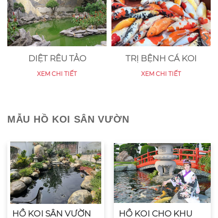
DIỆT RÊU TẢO
TRỊ BỆNH CÁ KOI
XEM CHI TIẾT
XEM CHI TIẾT
MẪU HỒ KOI SÂN VƯỜN
HỒ KOI SÂN VƯỜN
HỒ KOI CHO KHU