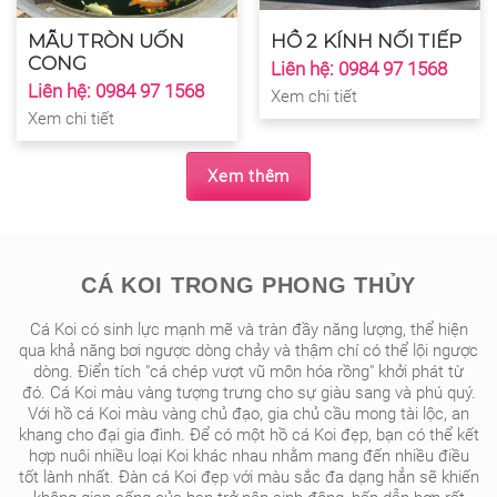
MẪU TRÒN UỐN
HỒ 2 KÍNH NỐI TIẾP
CONG
Liên hệ: 0984 97 1568
Liên hệ: 0984 97 1568
Xem chi tiết
Xem chi tiết
Xem thêm
CÁ KOI TRONG PHONG THỦY
Cá Koi có sinh lực mạnh mẽ và tràn đầy năng lượng, thể hiện
qua khả năng bơi ngược dòng chảy và thậm chí có thể lội ngược
dòng. Điển tích "cá chép vượt vũ môn hóa rồng" khởi phát từ
đó. Cá Koi màu vàng tượng trưng cho sự giàu sang và phú quý.
Với hồ cá Koi màu vàng chủ đạo, gia chủ cầu mong tài lộc, an
khang cho đại gia đình. Để có một hồ cá Koi đẹp, bạn có thể kết
hợp nuôi nhiều loại Koi khác nhau nhằm mang đến nhiều điều
tốt lành nhất. Đàn cá Koi đẹp với màu sắc đa dạng hẳn sẽ khiến