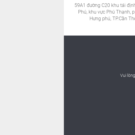
59A1 đường C20 khu tái địn
Phú, khu vực Phú Thạnh, 
Hưng phú, TP.Cần Th
Vui lòn