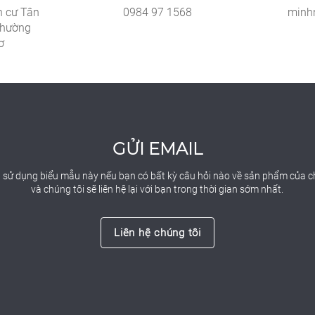
h cư Tân
0984 97 1568
minh
phường
ơ
GỬI EMAIL
g sử dụng biểu mẫu này nếu bạn có bất kỳ câu hỏi nào về sản phẩm của c
và chúng tôi sẽ liên hệ lại với bạn trong thời gian sớm nhất.
Liên hệ chúng tôi